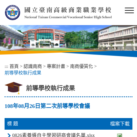
跳
到
主
要
內
容
區
塊
:::
首頁
>
認識南商
>
專案計畫
>
南商優質化
>
前導學校執行成果
前導學校執行成果
108年08月26日第二次前導學校會議
標 題
檔案下載
0826素養導自主學習研商會議名單.xlsx