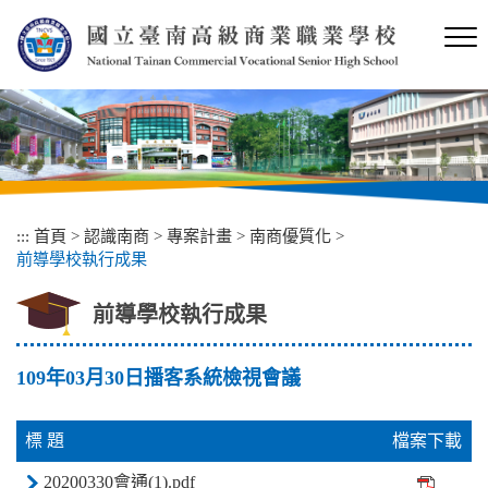
跳
到
主
要
內
容
區
塊
:::
首頁
>
認識南商
>
專案計畫
>
南商優質化
>
前導學校執行成果
前導學校執行成果
109年03月30日播客系統檢視會議
標 題
檔案下載
20200330會通(1).pdf