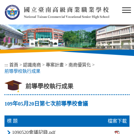
跳
到
主
要
內
容
區
塊
:::
首頁
>
認識南商
>
專案計畫
>
南商優質化
>
前導學校執行成果
前導學校執行成果
109年05月20日第七次前導學校會議
標 題
檔案下載
1090520會議記錄.pdf