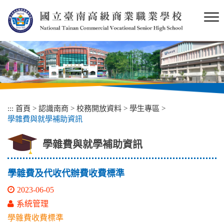
跳
到
主
要
內
容
區
塊
:::
首頁
>
認識南商
>
校務開放資料
>
學生專區
>
學雜費與就學補助資訊
學雜費與就學補助資訊
學雜費及代收代辦費收費標準
2023-06-05
系統管理
學雜費收費標準