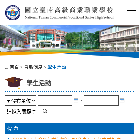
跳
到
主
要
內
容
區
塊
:::
首頁
>
最新消息
>
學生活動
學生活動
~
標 題