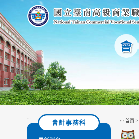
跳
到
主
要
內
容
區
塊
:::
:::
首頁
會計事務科