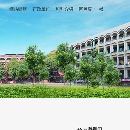
網站導覽
．
行政單位
．
科別介紹
．
回首頁
．
友善列印