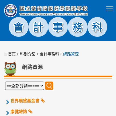
跳
到
主
要
內
容
區
塊
:::
首頁
>
科別介紹
>
會計事務科
>
網路資源
網路資源
世界展望基金會
康健雜誌