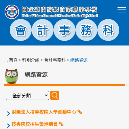
跳
到
主
要
內
容
區
塊
:::
首頁
>
科別介紹
>
會計事務科
>
網路資源
網路資源
財團法人技專校院入學測驗中心
技專院校招生策進總會