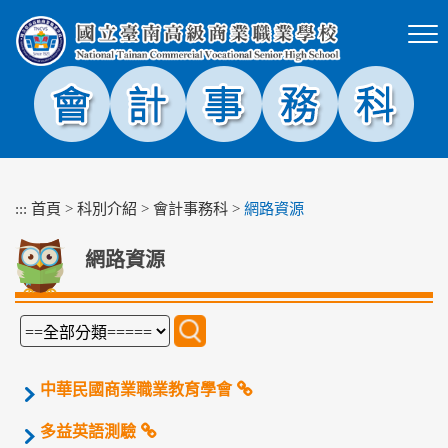
跳
到
主
要
內
容
區
塊
:::
首頁
>
科別介紹
>
會計事務科
>
網路資源
網路資源
中華民國商業職業教育學會
多益英語測驗