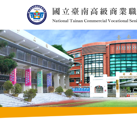
跳
到
主
要
內
容
區
塊