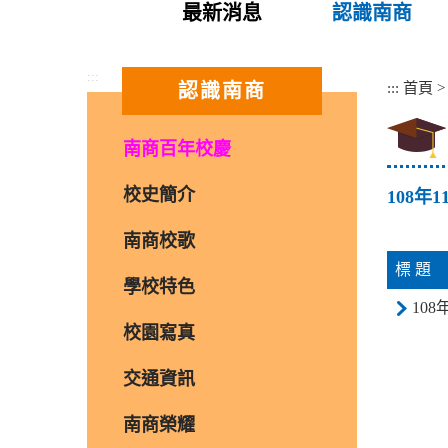
最新消息
認識南商
:::
:::
首頁
認識南商
南商百年校慶
校史簡介
108
南商校歌
標 題
學校特色
10
校園寫真
交通資訊
南商榮耀