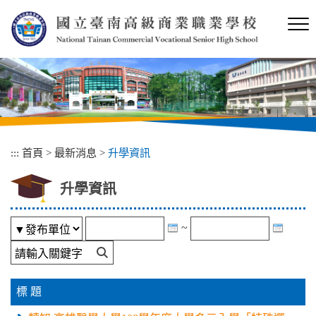
跳
到
主
要
內
容
區
塊
:::
首頁
>
最新消息
>
升學資訊
升學資訊
~
標 題