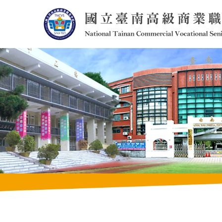
跳
到
主
要
內
容
區
塊