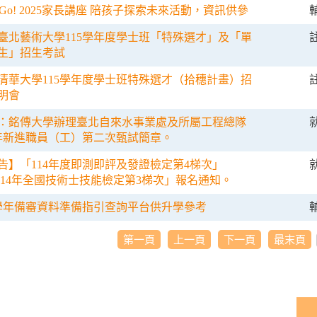
lleGo! 2025家長講座 陪孩子探索未來活動，資訊供參
臺北藝術大學115學年度學士班「特殊選才」及「單
生」招生考試
清華大學115學年度學士班特殊選才（拾穗計畫）招
明會
：銘傳大學辦理臺北自來水事業處及所屬工程總隊
4年新進職員（工）第二次甄試簡章。
告】「114年度即測即評及發證檢定第4梯次」
114年全國技術士技能檢定第3梯次」報名通知。
4學年備審資料準備指引查詢平台供升學參考
第一頁
上一頁
下一頁
最末頁