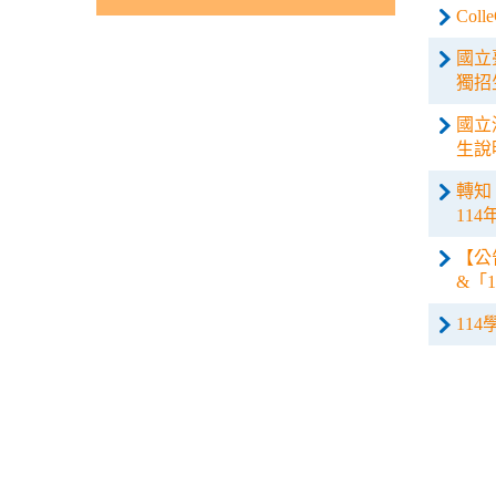
Co
國立
獨招
國立
生說
轉知
11
【公
&「
11