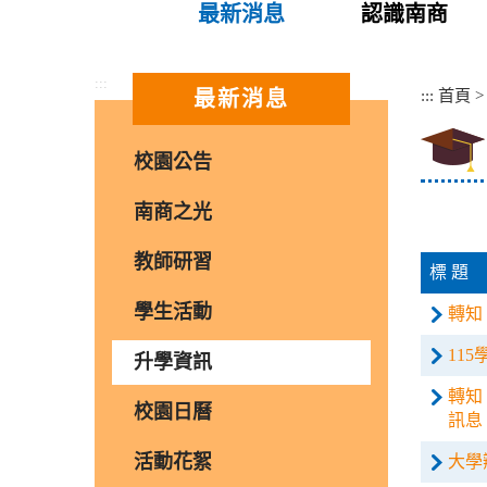
最新消息
認識南商
:::
:::
首頁
最新消息
校園公告
南商之光
教師研習
標 題
學生活動
轉知
11
升學資訊
轉知
校園日曆
訊息
活動花絮
大學