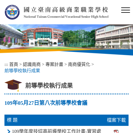
跳
到
主
要
內
容
區
塊
:::
首頁
>
認識南商
>
專案計畫
>
南商優質化
>
前導學校執行成果
前導學校執行成果
109年05月27日第八次前導學校會議
標 題
檔案下載
109學年度技綜高前導學校工作計畫-實習處